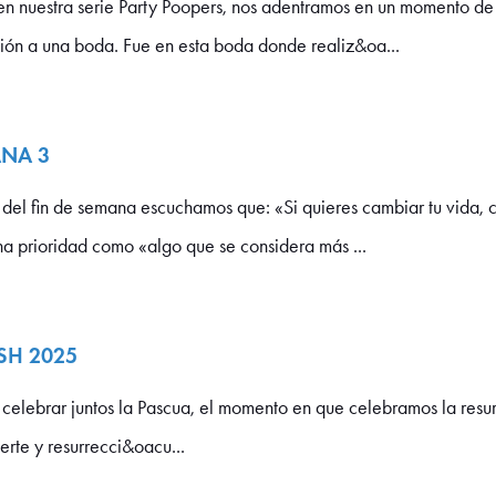
nuestra serie Party Poopers, nos adentramos en un momento de l
ción a una boda. Fue en esta boda donde realiz&oa...
ANA 3
 fin de semana escuchamos que: «Si quieres cambiar tu vida, ca
na prioridad como «algo que se considera más ...
SH 2025
brar juntos la Pascua, el momento en que celebramos la resurr
rte y resurrecci&oacu...