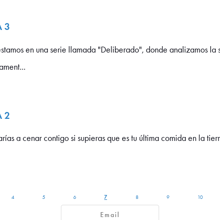
 3
mos en una serie llamada "Deliberado", donde analizamos la s
ament...
 2
s a cenar contigo si supieras que es tu última comida en la tierra
7
4
5
6
8
9
10
Email