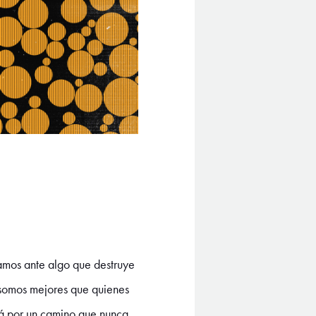
amos ante algo que destruye
 somos mejores que quienes
rá por un camino que nunca